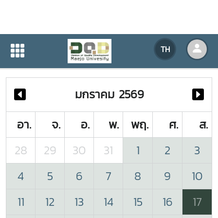
ปฏิทินกิจกรรมของหน่วยงาน
TH
หน้าแรก
ปฏิทินกิจกรรมของหน่วยงาน
มกราคม 2569
อา.
จ.
อ.
พ.
พฤ.
ศ.
ส.
28
29
30
31
1
2
3
4
5
6
7
8
9
10
11
12
13
14
15
16
17