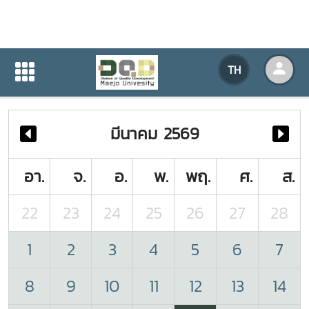
ปฏิทินกิจกรรมของหน่วยงาน
TH
หน้าแรก
ปฏิทินกิจกรรมของหน่วยงาน
มีนาคม 2569
อา.
จ.
อ.
พ.
พฤ.
ศ.
ส.
22
23
24
25
26
27
28
1
2
3
4
5
6
7
8
9
10
11
12
13
14