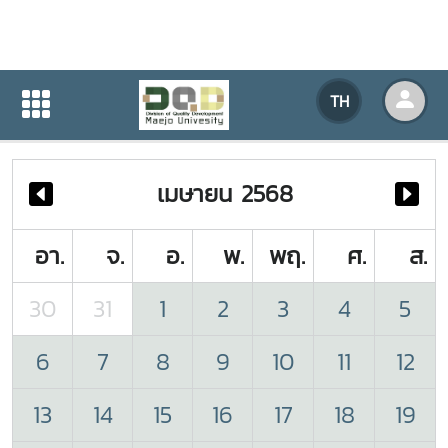
ปฏิทินกิจกรรมของหน่วยงาน
TH
หน้าแรก
ปฏิทินกิจกรรมของหน่วยงาน
เมษายน 2568
อา.
จ.
อ.
พ.
พฤ.
ศ.
ส.
30
31
1
2
3
4
5
6
7
8
9
10
11
12
13
14
15
16
17
18
19