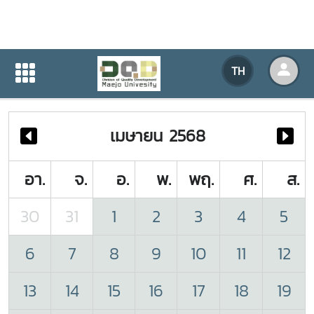
ปฏิทินกิจกรรมของหน่วยงาน
TH
หน้าแรก
ปฏิทินกิจกรรมของหน่วยงาน
เมษายน 2568
อา.
จ.
อ.
พ.
พฤ.
ศ.
ส.
30
31
1
2
3
4
5
6
7
8
9
10
11
12
13
14
15
16
17
18
19