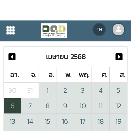
ปฏิทินกิจกรรมของหน่วยงาน
TH
หน้าแรก
ปฏิทินกิจกรรมของหน่วยงาน
เมษายน 2568
อา.
จ.
อ.
พ.
พฤ.
ศ.
ส.
30
31
1
2
3
4
5
6
7
8
9
10
11
12
13
14
15
16
17
18
19