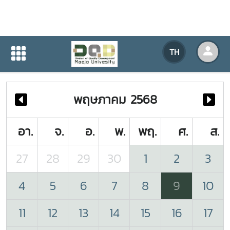
ปฏิทินกิจกรรมของหน่วยงาน
TH
หน้าแรก
ปฏิทินกิจกรรมของหน่วยงาน
พฤษภาคม 2568
อา.
จ.
อ.
พ.
พฤ.
ศ.
ส.
27
28
29
30
1
2
3
4
5
6
7
8
9
10
11
12
13
14
15
16
17