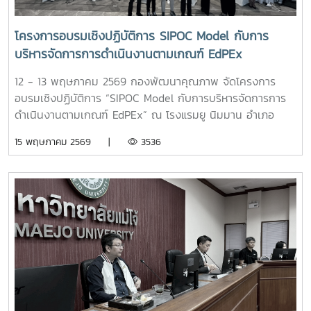
EdPEx - การค้นหาประเด็นความเสี่ยง - การใช้เครื่องมือในการ
บริหารความเสี่ยง การกำหนดประเด็นความเสี่ยง และตัวชี้วัด
โครงการอบรมเชิงปฏิบัติการ SIPOC Model กับการ
ความเสี่ยง (KRI) - วิธีการวัด ประเมินผล และการติดตาม
บริหารจัดการการดำเนินงานตามเกณฑ์ EdPEx
ผลลัพธ์ - Al for Risk Management - ความเชื่อมโยงของ
การบริหารความเสี่ยง และการพัฒนาคุณภาพ - เทคนิคการจัด
12 - 13 พฤษภาคม 2569 กองพัฒนาคุณภาพ จัดโครงการ
ทำแผนบริหารความเสี่ยงให้เป็นเลิศ และการนำเสนอแผนความ
อบรมเชิงปฏิบัติการ “SIPOC Model กับการบริหารจัดการการ
เสี่ยง ให้ผู้บริหารเข้าใจง่าย - Risk Culture เพราะ "การบริหาร
ดำเนินงานตามเกณฑ์ EdPEx” ณ โรงแรมยู นิมมาน อำเภอ
ความเสี่ยง" ไม่ใช่เพียงการป้องกันปัญหา แต่เป็นเครื่องมือสำคัญ
เมือง จังหวัดเชียงใหม่ ซึ่งการอบรมดังกล่าวจัดขึ้นเพื่อพัฒนา
15 พฤษภาคม 2569 |
3536
ในการสร้างโอกาส ยกระดับธรรมาภิบาล และขับเคลื่อน
ความรู้ ความเข้าใจ และเสริมสร้างทักษะด้านการบริหารจัดการ
มหาวิทยาลัยสู่ความเป็นเลิศอย่างยั่งยืน #MJURiskQualityTools
กระบวนการทำงานให้มีประสิทธิภาพ สอดคล้องกับแนวทางเกณฑ์
# Risk Management # DQD - MJU
คุณภาพการศึกษาเพื่อการดำเนินการที่เป็นเลิศ (EdPEx) อันเป็น
แนวทางสำคัญในการยกระดับคุณภาพการบริหารจัดการองค์กรสู่
มาตรฐานสากล ทั้งนี้ ได้รับเกียรติจาก ผู้ช่วยศาสตราจารย์ ดร.สุ
ภัทร พัฒน์วิชัยโชติ ผู้ตรวจประเมินรางวัลคุณภาพแห่งชาติ
(TQA Assessor) เป็นวิทยากรถ่ายทอดองค์ความรู้และแลก
เปลี่ยนประสบการณ์แก่ผู้เข้าร่วมอบรม ซึ่งนับเป็นอีกหนึ่ง
กิจกรรมสำคัญในการพัฒนาศักยภาพบุคลากร และสนับสนุนการ
ขับเคลื่อนองค์กรสู่ความเป็นเลิศอย่างยั่งยืนต่อไป # SIPOC