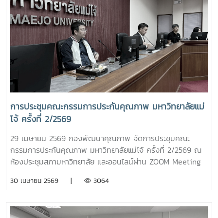
มาตรฐานสากล ทั้งนี้ ได้รับเกียรติจาก ผู้ช่วยศาสตราจารย์ ดร.สุ
ภัทร พัฒน์วิชัยโชติ ผู้ตรวจประเมินรางวัลคุณภาพแห่งชาติ
(TQA Assessor) เป็นวิทยากรถ่ายทอดองค์ความรู้และแลก
เปลี่ยนประสบการณ์แก่ผู้เข้าร่วมอบรม ซึ่งนับเป็นอีกหนึ่ง
กิจกรรมสำคัญในการพัฒนาศักยภาพบุคลากร และสนับสนุนการ
ขับเคลื่อนองค์กรสู่ความเป็นเลิศอย่างยั่งยืนต่อไป # SIPOC
Model # EdPEx # กองพัฒนาคุณภาพ
การประชุมคณะกรรมการประกันคุณภาพ มหาวิทยาลัยแม่
โจ้ ครั้งที่ 2/2569
29 เมษายน 2569 กองพัฒนาคุณภาพ จัดการประชุมคณะ
กรรมการประกันคุณภาพ มหาวิทยาลัยแม่โจ้ ครั้งที่ 2/2569 ณ
ห้องประชุมสภามหาวิทยาลัย และออนไลน์ผ่าน ZOOM Meeting
ไปยังมหาวิทยาลัยแม่โจ้-แพร่ฯ และมหาวิทยาลัยแม่โจ้-ชุมพร ใน
30 เมษายน 2569 |
3064
การประชุมครั้งนี้ ผู้เข้าร่วมประชุมได้ร่วมให้ข้อมูลและแลกเปลี่ยน
แนวทางการดำเนินงานพัฒนาคุณภาพสู่ความเป็นเลิศตามเกณฑ์
EdPEx ของแต่ละส่วนงาน/หน่วยงาน การเตรียมความพร้อมใน