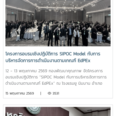
พร้อมทั้งการแลกเปลี่ยนประสบการณ์และแนวปฏิบัติที่ดีร่วมกัน
ทั้งนี้ ได้รับเกียรติจาก ดร.อวิรุทธ์ ฉัตรมาลาทอง ผู้อำนวยการ
ศูนย์บริหารความเสี่ยง จุฬาลงกรณ์มหาวิทยาลัย เป็นวิทยากร
ผู้ทรงคุณวุฒิด้านการาบริหารความเสี่ยงในการถ่ายทอดองค์
ความรู้และแลกเปลี่ยนประสบการณ์แก่ผู้เข้าร่วมโครงการ
กิจกรรมภายในโครงการประกอบด้วย - เครื่องมือที่ใช้ในการ
บริหารความเสี่ยงที่เกี่ยวข้องกับการบริหารองค์กร และเกณฑ์
EdPEx - การค้นหาประเด็นความเสี่ยง - การใช้เครื่องมือในการ
บริหารความเสี่ยง การกำหนดประเด็นความเสี่ยง และตัวชี้วัด
โครงการอบรมเชิงปฏิบัติการ SIPOC Model กับการ
ความเสี่ยง (KRI) - วิธีการวัด ประเมินผล และการติดตาม
บริหารจัดการการดำเนินงานตามเกณฑ์ EdPEx
ผลลัพธ์ - Al for Risk Management - ความเชื่อมโยงของ
การบริหารความเสี่ยง และการพัฒนาคุณภาพ - เทคนิคการจัด
12 - 13 พฤษภาคม 2569 กองพัฒนาคุณภาพ จัดโครงการ
ทำแผนบริหารความเสี่ยงให้เป็นเลิศ และการนำเสนอแผนความ
อบรมเชิงปฏิบัติการ “SIPOC Model กับการบริหารจัดการการ
เสี่ยง ให้ผู้บริหารเข้าใจง่าย - Risk Culture เพราะ "การบริหาร
ดำเนินงานตามเกณฑ์ EdPEx” ณ โรงแรมยู นิมมาน อำเภอ
ความเสี่ยง" ไม่ใช่เพียงการป้องกันปัญหา แต่เป็นเครื่องมือสำคัญ
เมือง จังหวัดเชียงใหม่ ซึ่งการอบรมดังกล่าวจัดขึ้นเพื่อพัฒนา
15 พฤษภาคม 2569 |
3531
ในการสร้างโอกาส ยกระดับธรรมาภิบาล และขับเคลื่อน
ความรู้ ความเข้าใจ และเสริมสร้างทักษะด้านการบริหารจัดการ
มหาวิทยาลัยสู่ความเป็นเลิศอย่างยั่งยืน #MJURiskQualityTools
กระบวนการทำงานให้มีประสิทธิภาพ สอดคล้องกับแนวทางเกณฑ์
# Risk Management # DQD - MJU
คุณภาพการศึกษาเพื่อการดำเนินการที่เป็นเลิศ (EdPEx) อันเป็น
แนวทางสำคัญในการยกระดับคุณภาพการบริหารจัดการองค์กรสู่