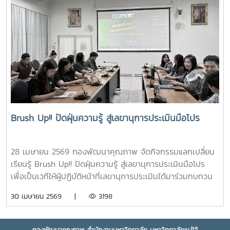
การเข้ารับการประเมินคุณภาพการศึกษาทั้งในระดับหลักสูตรและ
ระดับคณะ/วิทยาลัย รวมถึงการให้ข้อมูลต่อการพิจารณาเลือก
หน่วยตรวจประเมินคุณภาพภายนอกของมหาวิทยาลัยในปี
2572# พัฒนาคุณภาพสู่ความเป็นเลิศ# การประชุมคณะ
กรรมการประกันคุณภาพ# กองพัฒนาคุณภาพ : QA-MJU
Brush Up!! ปัดฝุ่นความรู้ สู่เลขานุการประเมินมือโปร
28 เมษายน 2569 กองพัฒนาคุณภาพ จัดกิจกรรมแลกเปลี่ยน
เรียนรู้ Brush Up!! ปัดฝุ่นความรู้ สู่เลขานุการประเมินมือโปร
เพื่อเป็นเวทีให้ผู้ปฏิบัติหน้าที่เลขานุการประเมินได้มาร่วมทบทวน
ถึงบทบาทหน้าที่ ร่วมแลกเปลี่ยนประสบการณ์จากการปฏิบัติงาน
30 เมษายน 2569 |
3198
จริง เพื่อให้มีแนวทางการทำงานที่เป็นมาตรฐานและมี
ประสิทธิภาพ และที่สำคัญคือมีเครือข่ายความร่วมมือจากผู้ปฏิบัติ
งานประกันคุณภาพในแต่ละส่วนงานที่เข้มแข็ง ในกิจกรรมนี้
กองพัฒนาคุณภาพ สำนักงานมหาวิทยาลัย มหาวิทยาลัยแม่โจ้