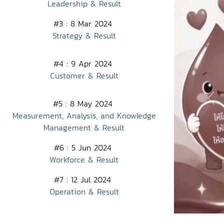
แข็ง ในกิจกรร
Leadership & Result
เสี่ยงให้เป็น
ผู้ปฏิบัติงา
ให้ผู้บริหารเข
#3 : 8 Mar 2024
ของแต่ละส่วนง
"การบริหารความ
Strategy & Result
เปลี่ยนความคิด
ปัญหา แต่เป็น
พิจารณาเสนอข
โอกาส ยกระดับ
พัฒนาการทำหน้
#4 : 9 Apr 2024
มหาวิทยาลัยสู่
ประสิทธิภาพต
Customer & Result
#MJURiskQual
Secretary# 
Management
พัฒนาคุณภา
Pre
#5 : 8 May 2024
คุณภาพ
Measurement, Analysis, and Knowledge
Management & Result
#6 : 5 Jun 2024
Workforce & Result
#7 : 12 Jul 2024
Operation & Result