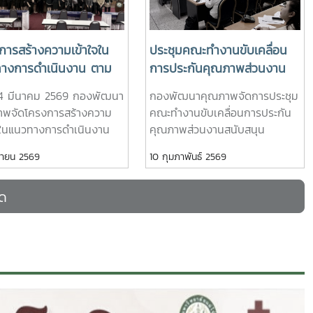
างสำคัญในการ
หน่วยงาน การเตรียมความพร้อมในการเข้ารับ
องค์กรสู่
การประเมินคุณภาพการศึกษาทั้งในระดับ
ิจาก ผู้ช่วย
หลักสูตรและระดับคณะ/วิทยาลัย รวมถึงการให้
การสร้างความเข้าใจใน
ประชุมคณะทำงานขับเคลื่อน
ัยโชติ ผู้ตรวจ
ข้อมูลต่อการพิจารณาเลือกหน่วยตรวจประเมิน
างการดำเนินงาน ตาม
การประกันคุณภาพส่วนงาน
(TQA
คุณภาพภายนอกของมหาวิทยาลัยในปี 2572#
์ EdPEx ของผู้รับผิด
สนับสนุน สำนักงาน
องค์ความรู้และ
พัฒนาคุณภาพสู่ความเป็นเลิศ# การประชุม
่ 4 มีนาคม 2569 กองพัฒนา
กองพัฒนาคุณภาพจัดการประชุม
(EdPEx Guidelines for
มหาวิทยาลัย
ร่วมอบรม ซึ่ง
คณะกรรมการประกันคุณภาพ# กองพัฒนา
าพจัดโครงการสร้างความ
คณะทำงานขับเคลื่อนการประกัน
eria Owners)
ในการพัฒนา
คุณภาพ : QA-MJU
จในแนวทางการดำเนินงาน
คุณภาพส่วนงานสนับสนุน
รขับเคลื่อน
ณฑ์ EdPEx ของผู้รับผิด
สำนักงานมหาวิทยาลัย ครั้งที่ 1/
ษายน 2569
10 กุมภาพันธ์ 2569
ืนต่อไป #
EdPEx Guidelines for
2569 เมื่อวันจันทร์ที่ 9
งพัฒนา
ria Owners) ณ ห้องประชุม
กุมภาพันธ์ 2569 โดยมีรอง
มด
อมมะลิ อาคาร
ศาสตราจารย์ ดร.เกรียงศักดิ์ ศรี
พระเกียรติสมเด็จพระเทพ
เงินยวง เป็นประธานคณะทำงานฯ
าชสุดา มหาวิทยาลัยแม่โจ้ ผู้
ร่วมด้วยผู้อำนวยการกอง หัวหน้า
่วมโครงการประกอบด้วยผู้
ฝ่าย และผู้ปฏิบัติงานประกัน
รและผู้ปฏิบัติงานประกัน
คุณภาพของแต่ละกอง/ฝ่าย เข้า
พส่วนงานสนับสนุน (สำนัก
ร่วมประชุมหารือ และวางแผนการ
รและพัฒนาวิชาการ สำนัก
ดำเนินงานประกันคุณภาพฯ ของ