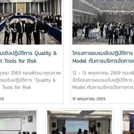
เชิงปฏิบัติการ Quality &
โครงการอบรมเชิงปฏิบัติการ
 Tools for Risk
Model กับการบริหารจัดการ
t
งานตามเกณฑ์ EdPEx
ฎาคม 2569 กองพัฒนาคุณภาพ
12 - 13 พฤษภาคม 2569 กอง
มเชิงปฏิบัติการ “Quality &
จัดโครงการอบรมเชิงปฏิบัติการ
Tools for Risk
Model กับการบริหารจัดการกา
ในระหว่างวันที่ 23–24
เกณฑ์ EdPEx” ณ โรงแรมยู นิ
69
15 พฤษภาคม 2569
ณ โรงแรมวินทรี ซิตี้ รีสอร์ท
เมือง จังหวัดเชียงใหม่ ซึ่งการอ
ม่ โดยมุ่งเน้นการสร้างความรู้
ขึ้นเพื่อพัฒนาความรู้ ความเข้าใ
ละพัฒนาทักษะด้านการบริหาร
สร้างทักษะด้านการบริหารจัดก
ก่ผู้บริหารและบุคลากรทุกระดับ
ทำงานให้มีประสิทธิภาพ สอดคล
ถนำหลักการบริหารความเสี่ยงไป
เกณฑ์คุณภาพการศึกษาเพื่อการด