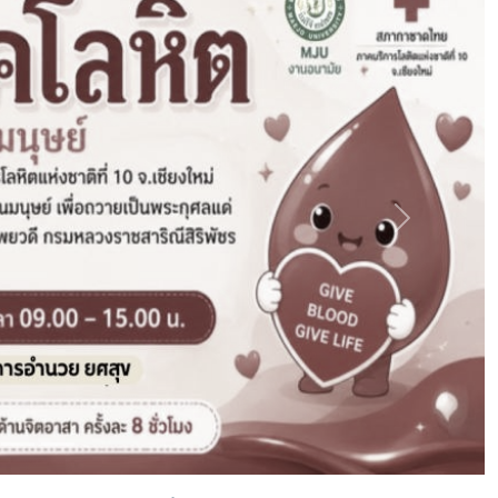
และส่งเสริมวิชาการการเกษตร
สำนักงานมหาวิทยาลัย โดยมีการ
กหอสมุด สำนักงานสภา
วิเคราะห์ถึงบริการหลักในโครงร่าง
ทยาลัย และ ระดับกอง/ฝ่าย
องค์กร (OP) ของสำนักงาน
ดสำนักงานมหาวิทยาลัย) โดย
มหาวิทยาลัยการกำหนดแบบ
ช่วยอธิการบดี (ผู้ช่วย
ประเมินการให้บริการ และการ
าจารย์ ดร.ปรีดา ศรีนฤ
กำหนดแนวทางการดำเนินงาน
) เป็นวิทยากรบรรยาย #
เพื่อให้แต่ละกอง/ฝ่ายดำเนินการ
x Owners # กองพัฒนา
เป็นไปในทิศทางเดียวกันทั่วทั้ง
าพ
องค์กร
Next