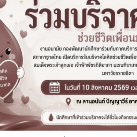
มนี้ มีเจ้าหน้าที่
อธิการบดี ผู้ช่วยศาสตราจารย์
วิจัย
เลิศ และการนำเสนอแผนความเสี่ยง
นการพัฒนาคุณภาพ
ดร.ปรีดา ศรีนฤวรรณ กล่าวเปิด
สำนั
้าใจง่าย - Risk Culture เพราะ
านเข้าร่วมแลก
โครงการ โดยการอบรมครั้งนี้ได้
มหาวิ
เสี่ยง" ไม่ใช่เพียงการป้องกัน
 ข้อคิดเห็น และ
รับเกียรติจาก Assoc. Prof.
สังกั
เครื่องมือสำคัญในการสร้าง
้อเสนอแนะเพื่อ
Dr.Jorge Fidel Barahona
มี ผู้
ธรรมาภิบาล และขับเคลื่อน
าที่เลขานุการให้มี
Caceres ,Lead Assessor :
ศาสตร
ความเป็นเลิศอย่างยั่งยืน
่อไป# QA
AUN-QA ASEAN และรอง
วรรณ
ityTools # Risk
คนคุณภาพ# งาน
ศาสตราจารย์ ดร.วรรณวิไล จุล
EdPE
 # DQD - MJU
พ# กองพัฒนา
พันธ์ อาจารย์ผู้รับผิดชอบ
คุณภ
vious
หลักสูตรเศรษฐศาสตรบัณฑิต
สาขาวิชาเศรษฐศาสตร์ระหว่าง
ประเทศ คณะเศรษฐศาสตร์
มหาวิทยาลัยแม่โจ้ เป็นวิทยากร
บรรยายให้ความรู้ในการทบทวน
ประเด็นการประเมินคุณภาพระดับ
หลักสูตร และการแลกเปลี่ยนเรียน
รู้ในประเด็นการเข้ารับการประเมิน
หลักสูตร AUN-QA External
ของหลักสูตรเศรษฐศาสตรบัณฑิต