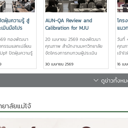
นการวางแผน การบริหารงาน และ
เป็นเลิศ (EdPEx) อันเป็นแนวท
ได้อย่างเป็นระบบ ผ่านกิจกรรม
ยกระดับคุณภาพการบริหารจัดการ
 พร้อมทั้งการแลกเปลี่ยน
มาตรฐานสากล ทั้งนี้ ได้รับเกียรต
ดฝุ่นความรู้ สู่
AUN-QA Review and
โครง
วปฏิบัติที่ดีร่วมกัน ทั้งนี้ ได้
ศาสตราจารย์ ดร.สุภัทร พัฒน์วิช
เมินมือโปร
Calibration for MJU
แนวท
ดร.อวิรุทธ์ ฉัตรมาลาทอง ผู้
ประเมินรางวัลคุณภาพแห่งชาติ 
Assessor 2026
เกณฑ
์บริหารความเสี่ยง จุฬาลงกรณ์
Assessor) เป็นวิทยากรถ่ายทอด
569 กองพัฒนา
20 เมษายน 2569 กองพัฒนา
วันที
ชอบ 
ป็นวิทยากรผู้ทรงคุณวุฒิด้านกา
แลกเปลี่ยนประสบการณ์แก่ผู้เข้า
จกรรมแลกเปลี่ยน
คุณภาพ สำนักงานมหาวิทยาลัย
คุณภ
Crit
สี่ยงในการถ่ายทอดองค์ความรู้
นับเป็นอีกหนึ่งกิจกรรมสำคัญ
Up!! ปัดฝุ่นความรู้
จัดโครงการทบทวนผู้ประเมิน
เข้าใ
ประสบการณ์แก่ผู้เข้าร่วม
ศักยภาพบุคลากร และสนับสนุนกา
ะเมินมือโปร เพื่อ
คุณภาพการศึกษาภายในระดับ
ตามเก
9
30 เมษายน 2569
16 เม
กรรมภายในโครงการประกอบด้วย
องค์กรสู่ความเป็นเลิศอย่างยั่งย
ิบัติหน้าที่เลขานุการ
หลักสูตรตามเกณฑ์ AUN-QA
ชอบ (
ใช้ในการบริหารความเสี่ยงที่
SIPOC Model # EdPEx # กอ
่วมทบทวนถึง
(AUN-QA Review and
Crite
การบริหารองค์กร และเกณฑ์
คุณภาพ
ดูข่าวทั้งห
ร่วมแลกเปลี่ยน
Calibration for MJU Assessor)
ข้าวห
นหาประเด็นความเสี่ยง - การใช้
กการปฏิบัติงาน
ณ ห้องประชุมล้านนาพาวิลเลี่ยน
เฉลิม
ารบริหารความเสี่ยง การกำหนด
ีแนวทางการทำงานที่
โรงแรมดุสิต ปริ้นเซส เชียงใหม่
รัตนร
่ยง และตัวชี้วัดความเสี่ยง (KRI)
ละมีประสิทธิภาพ
โดยได้รับเกียรติจาก รอง
เข้าร
ทยาลัยแม่โจ้
ประเมินผล และการติดตามผลลัพธ์
มีเครือข่ายความ
อธิการบดี รองศาสตราจารย์
บริหา
k Management - ความเชื่อม
ฏิบัติงานประกัน
ดร.ชัยยศ สัมฤทธิ์สกุล เป็น
คุณภา
หารความเสี่ยง และการพัฒนา
ส่วนงานที่เข้ม
ประธานในพิธีเปิด และผู้ช่วย
บริหา
คนิคการจัดทำแผนบริหารความ