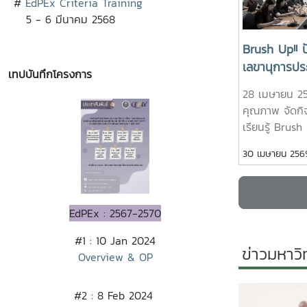
#
EdPEx Criteria Training
ประยุกต์ใช้ใ
5 - 6 มีนาคม 2568
การปฏิบัติงาน
เชิงปฏิบัติการ
Brush Up!! ปั
ประสบการณ์และแน
เลขานุการประ
รับเกียรติจาก 
เทปบันทึกโครงการ
อำนวยการศูนย
28 เมษายน 2
มหาวิทยาลัย เ
คุณภาพ จัดกิ
ราบริหารความเ
เรียนรู้ Brush 
และแลกเปลี่ยน
สู่เลขานุการปร
30 เมษายน 256
โครงการ กิจ
เป็นเวทีให้ผู้ปฏ
- เครื่องมือที่
ประเมินได้มาร
เกี่ยวข้องกับ
บทบาทหน้าที่ 
EdPEx - การค้
ประสบการณ์จา
EdPEx : 2567-2570
เครื่องมือในก
จริง เพื่อให้ม
ประเด็นความเสี
#1 : 10 Jan 2024
เป็นมาตรฐานแ
ข่าวมหาวิ
- วิธีการวัด 
Overview & OP
และที่สำคัญคือ
- Al for Ris
ร่วมมือจากผู้ป
โยงของการบริ
คุณภาพในแต่ละ
#2 : 8 Feb 2024
คุณภาพ - เท