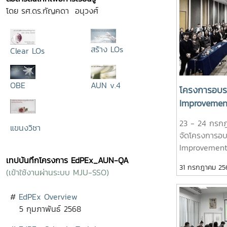
โดย รศ.ดร.กัญคดา อนุวงศ์
สร้าง LOs
Clear LOs
OBE
AUN v.4
โครงการอบรม
Improvement
Managemen
23 - 24 กรก
แขนงวิชา
จัดโครงการอบร
Improvement 
Management” 
เทปบันทึกโครงการ EdPEx_AUN-QA
31 กรกฎาคม 25
กรกฎาคม 2569 
(เข้าใช้งานผ่านระบบ MJU-SSO)
จังหวัดเชียงให
ความเข้าใจ แ
#
EdPEx Overview
ความเสี่ยงให้แ
5 กุมภาพันธ์ 2568
เพื่อให้สามาร