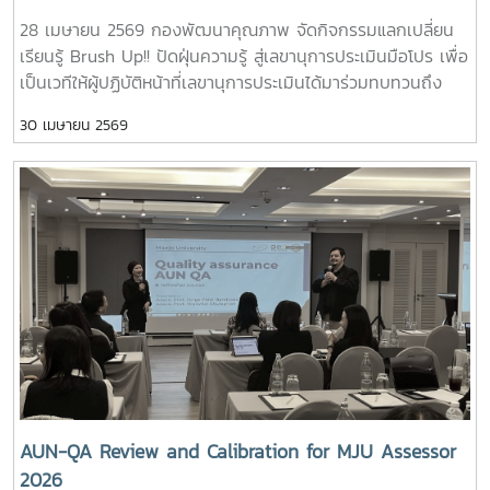
28 เมษายน 2569 กองพัฒนาคุณภาพ จัดกิจกรรมแลกเปลี่ยน
เรียนรู้ Brush Up!! ปัดฝุ่นความรู้ สู่เลขานุการประเมินมือโปร เพื่อ
เป็นเวทีให้ผู้ปฏิบัติหน้าที่เลขานุการประเมินได้มาร่วมทบทวนถึง
บทบาทหน้าที่ ร่วมแลกเปลี่ยนประสบการณ์จากการปฏิบัติงานจริง
30 เมษายน 2569
เพื่อให้มีแนวทางการทำงานที่เป็นมาตรฐานและมีประสิทธิภาพ และ
ที่สำคัญคือมีเครือข่ายความร่วมมือจากผู้ปฏิบัติงานประกัน
คุณภาพในแต่ละส่วนงานที่เข้มแข็ง ในกิจกรรมนี้ มีเจ้าหน้าที่ผู้
ปฏิบัติงานการพัฒนาคุณภาพของแต่ละส่วนงานเข้าร่วมแลก
เปลี่ยนความคิด ข้อคิดเห็น และพิจารณาเสนอข้อเสนอแนะเพื่อ
พัฒนาการทำหน้าที่เลขานุการให้มีประสิทธิภาพต่อไป# QA
Secretary# คนคุณภาพ# งานพัฒนาคุณภาพ# กองพัฒนา
คุณภาพ
AUN-QA Review and Calibration for MJU Assessor
2026