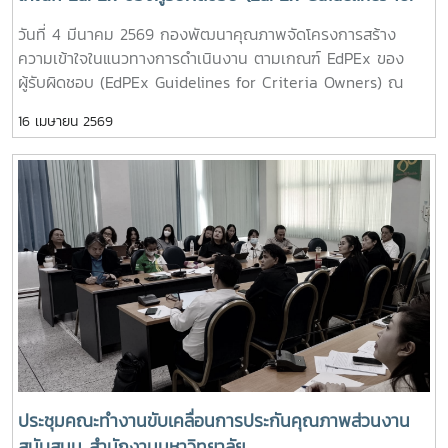
มหาวิทยาลัยแม่โจ้-ชุมพร ด้วย # AUN-QA # Refresh
Criteria Owners)
วันที่ 4 มีนาคม 2569 กองพัฒนาคุณภาพจัดโครงการสร้าง
Assessors : MJU Assessors # กองพัฒนาคุณภาพ
ความเข้าใจในแนวทางการดำเนินงาน ตามเกณฑ์ EdPEx ของ
ผู้รับผิดชอบ (EdPEx Guidelines for Criteria Owners) ณ
ห้องประชุมข้าวหอมมะลิ อาคารเฉลิมพระเกียรติสมเด็จพระเทพ
16 เมษายน 2569
รัตนราชสุดา มหาวิทยาลัยแม่โจ้ ผู้เข้าร่วมโครงการประกอบด้วยผู้
บริหารและผู้ปฏิบัติงานประกันคุณภาพส่วนงานสนับสนุน (สำนัก
บริหารและพัฒนาวิชาการ สำนักวิจัยและส่งเสริมวิชาการ
การเกษตร สำนักหอสมุด สำนักงานสภามหาวิทยาลัย และ ระดับ
กอง/ฝ่าย สังกัดสำนักงานมหาวิทยาลัย) โดยมี ผู้ช่วยอธิการบดี
(ผู้ช่วยศาสตราจารย์ ดร.ปรีดา ศรีนฤวรรณ) เป็นวิทยากรบรรยาย
# EdPEx Owners # กองพัฒนาคุณภาพ
ประชุมคณะทำงานขับเคลื่อนการประกันคุณภาพส่วนงาน
สนับสนุน สำนักงานมหาวิทยาลัย