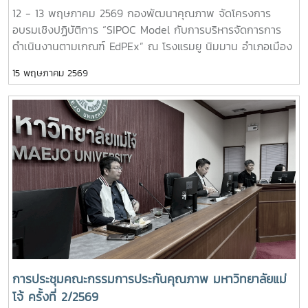
12 - 13 พฤษภาคม 2569 กองพัฒนาคุณภาพ จัดโครงการ
การพัฒนาคุณภาพ - เทคนิคการจัดทำแผนบริหารความเสี่ยงให้
อบรมเชิงปฏิบัติการ “SIPOC Model กับการบริหารจัดการการ
เป็นเลิศ และการนำเสนอแผนความเสี่ยง ให้ผู้บริหารเข้าใจง่าย -
ดำเนินงานตามเกณฑ์ EdPEx” ณ โรงแรมยู นิมมาน อำเภอเมือง
Risk Culture เพราะ "การบริหารความเสี่ยง" ไม่ใช่เพียงการ
จังหวัดเชียงใหม่ ซึ่งการอบรมดังกล่าวจัดขึ้นเพื่อพัฒนาความรู้
ป้องกันปัญหา แต่เป็นเครื่องมือสำคัญในการสร้างโอกาส ยกระดับ
15 พฤษภาคม 2569
ความเข้าใจ และเสริมสร้างทักษะด้านการบริหารจัดการกระบวนการ
ธรรมาภิบาล และขับเคลื่อนมหาวิทยาลัยสู่ความเป็นเลิศอย่างยั่งยืน
ทำงานให้มีประสิทธิภาพ สอดคล้องกับแนวทางเกณฑ์คุณภาพการ
#MJURiskQualityTools # Risk Management # DQD - MJU
ศึกษาเพื่อการดำเนินการที่เป็นเลิศ (EdPEx) อันเป็นแนวทาง
สำคัญในการยกระดับคุณภาพการบริหารจัดการองค์กรสู่
มาตรฐานสากล ทั้งนี้ ได้รับเกียรติจาก ผู้ช่วยศาสตราจารย์ ดร.สุ
ภัทร พัฒน์วิชัยโชติ ผู้ตรวจประเมินรางวัลคุณภาพแห่งชาติ (TQA
Assessor) เป็นวิทยากรถ่ายทอดองค์ความรู้และแลกเปลี่ยน
ประสบการณ์แก่ผู้เข้าร่วมอบรม ซึ่งนับเป็นอีกหนึ่งกิจกรรมสำคัญ
ในการพัฒนาศักยภาพบุคลากร และสนับสนุนการขับเคลื่อน
องค์กรสู่ความเป็นเลิศอย่างยั่งยืนต่อไป # SIPOC Model #
EdPEx # กองพัฒนาคุณภาพ
การประชุมคณะกรรมการประกันคุณภาพ มหาวิทยาลัยแม่
โจ้ ครั้งที่ 2/2569