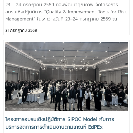
23 - 24 กรกฎาคม 2569 กองพัฒนาคุณภาพ จัดโครงการ
อบรมเชิงปฏิบัติการ “Quality & Improvement Tools for Risk
Management” ในระหว่างวันที่ 23–24 กรกฎาคม 2569 ณ
โรงแรมวินทรี ซิตี้ รีสอร์ท จังหวัดเชียงใหม่ โดยมุ่งเน้นการสร้าง
31 กรกฎาคม 2569
ความรู้ ความเข้าใจ และพัฒนาทักษะด้านการบริหารความเสี่ยงให้
แก่ผู้บริหารและบุคลากรทุกระดับ เพื่อให้สามารถนำหลักการบริหาร
ความเสี่ยงไปประยุกต์ใช้ในการวางแผน การบริหารงาน และการ
ปฏิบัติงานได้อย่างเป็นระบบ ผ่านกิจกรรมเชิงปฏิบัติการ พร้อม
ทั้งการแลกเปลี่ยนประสบการณ์และแนวปฏิบัติที่ดีร่วมกัน ทั้งนี้ ได้
รับเกียรติจาก ดร.อวิรุทธ์ ฉัตรมาลาทอง ผู้อำนวยการศูนย์บริหาร
ความเสี่ยง จุฬาลงกรณ์มหาวิทยาลัย เป็นวิทยากรผู้ทรงคุณวุฒิ
ด้านการาบริหารความเสี่ยงในการถ่ายทอดองค์ความรู้และแลก
เปลี่ยนประสบการณ์แก่ผู้เข้าร่วมโครงการ กิจกรรมภายใน
โครงการประกอบด้วย - เครื่องมือที่ใช้ในการบริหารความเสี่ยงที่
เกี่ยวข้องกับการบริหารองค์กร และเกณฑ์ EdPEx - การค้นหา
ประเด็นความเสี่ยง - การใช้เครื่องมือในการบริหารความเสี่ยง
การกำหนดประเด็นความเสี่ยง และตัวชี้วัดความเสี่ยง (KRI) - วิธี
โครงการอบรมเชิงปฏิบัติการ SIPOC Model กับการ
การวัด ประเมินผล และการติดตามผลลัพธ์ - Al for Risk
บริหารจัดการการดำเนินงานตามเกณฑ์ EdPEx
Management - ความเชื่อมโยงของการบริหารความเสี่ยง และ