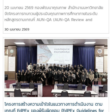
20 เมษายน 2569 กองพัฒนาคุณภาพ สำนักงานมหาวิทยาลัย
จัดโครงการทบทวนผู้ประเมินคุณภาพการศึกษาภายในระดับ
หลักสูตรตามเกณฑ์ AUN-QA (AUN-QA Review and
Calibration for MJU Assessor) ณ ห้องประชุมล้านนาพาวิล
30 เมษายน 2569
เลี่ยน โรงแรมดุสิต ปริ้นเซส เชียงใหม่ โดยได้รับเกียรติจาก รอง
อธิการบดี รองศาสตราจารย์ ดร.ชัยยศ สัมฤทธิ์สกุล เป็นประธาน
ในพิธีเปิด และผู้ช่วยอธิการบดี ผู้ช่วยศาสตราจารย์ ดร.ปรีดา ศรี
นฤวรรณ กล่าวเปิดโครงการ โดยการอบรมครั้งนี้ได้รับเกียรติจาก
Assoc. Prof. Dr.Jorge Fidel Barahona Caceres ,Lead
Assessor : AUN-QA ASEAN และรองศาสตราจารย์ ดร.วรรณ
วิไล จุลพันธ์ อาจารย์ผู้รับผิดชอบหลักสูตรเศรษฐศาสตรบัณฑิต
สาขาวิชาเศรษฐศาสตร์ระหว่างประเทศ คณะเศรษฐศาสตร์
มหาวิทยาลัยแม่โจ้ เป็นวิทยากรบรรยายให้ความรู้ในการทบทวน
ประเด็นการประเมินคุณภาพระดับหลักสูตร และการแลกเปลี่ยน
เรียนรู้ในประเด็นการเข้ารับการประเมินหลักสูตร AUN-QA
External ของหลักสูตรเศรษฐศาสตรบัณฑิต สาขาวิชา
เศรษฐศาสตร์ระหว่างประเทศ และการอบรมครั้งนี้มีการออนไลน์
โครงการสร้างความเข้าใจในแนวทางการดำเนินงาน ตาม
ให้กับทางมหาวิทยาลัยแม่โจ้-แพร่ เฉลิมพระเกียรติ และ
เกณฑ์ EdPEx ของผู้รับผิดชอบ (EdPEx Guidelines for