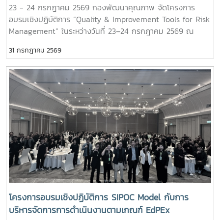
23 - 24 กรกฎาคม 2569 กองพัฒนาคุณภาพ จัดโครงการ
อบรมเชิงปฏิบัติการ “Quality & Improvement Tools for Risk
Management” ในระหว่างวันที่ 23–24 กรกฎาคม 2569 ณ
โรงแรมวินทรี ซิตี้ รีสอร์ท จังหวัดเชียงใหม่ โดยมุ่งเน้นการสร้าง
31 กรกฎาคม 2569
ความรู้ ความเข้าใจ และพัฒนาทักษะด้านการบริหารความเสี่ยงให้
แก่ผู้บริหารและบุคลากรทุกระดับ เพื่อให้สามารถนำหลักการบริหาร
ความเสี่ยงไปประยุกต์ใช้ในการวางแผน การบริหารงาน และการ
ปฏิบัติงานได้อย่างเป็นระบบ ผ่านกิจกรรมเชิงปฏิบัติการ พร้อม
ทั้งการแลกเปลี่ยนประสบการณ์และแนวปฏิบัติที่ดีร่วมกัน ทั้งนี้ ได้
รับเกียรติจาก ดร.อวิรุทธ์ ฉัตรมาลาทอง ผู้อำนวยการศูนย์บริหาร
ความเสี่ยง จุฬาลงกรณ์มหาวิทยาลัย เป็นวิทยากรผู้ทรงคุณวุฒิ
ด้านการาบริหารความเสี่ยงในการถ่ายทอดองค์ความรู้และแลก
เปลี่ยนประสบการณ์แก่ผู้เข้าร่วมโครงการ กิจกรรมภายใน
โครงการประกอบด้วย - เครื่องมือที่ใช้ในการบริหารความเสี่ยงที่
เกี่ยวข้องกับการบริหารองค์กร และเกณฑ์ EdPEx - การค้นหา
ประเด็นความเสี่ยง - การใช้เครื่องมือในการบริหารความเสี่ยง
การกำหนดประเด็นความเสี่ยง และตัวชี้วัดความเสี่ยง (KRI) - วิธี
โครงการอบรมเชิงปฏิบัติการ SIPOC Model กับการ
การวัด ประเมินผล และการติดตามผลลัพธ์ - Al for Risk
บริหารจัดการการดำเนินงานตามเกณฑ์ EdPEx
Management - ความเชื่อมโยงของการบริหารความเสี่ยง และ