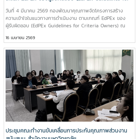
มหาวิทยาลัยแม่โจ้-ชุมพร ด้วย # AUN-QA # Refresh
Criteria Owners)
วันที่ 4 มีนาคม 2569 กองพัฒนาคุณภาพจัดโครงการสร้าง
Assessors : MJU Assessors # กองพัฒนาคุณภาพ
ความเข้าใจในแนวทางการดำเนินงาน ตามเกณฑ์ EdPEx ของ
ผู้รับผิดชอบ (EdPEx Guidelines for Criteria Owners) ณ
ห้องประชุมข้าวหอมมะลิ อาคารเฉลิมพระเกียรติสมเด็จพระเทพ
16 เมษายน 2569
รัตนราชสุดา มหาวิทยาลัยแม่โจ้ ผู้เข้าร่วมโครงการประกอบด้วยผู้
บริหารและผู้ปฏิบัติงานประกันคุณภาพส่วนงานสนับสนุน (สำนัก
บริหารและพัฒนาวิชาการ สำนักวิจัยและส่งเสริมวิชาการ
การเกษตร สำนักหอสมุด สำนักงานสภามหาวิทยาลัย และ ระดับ
กอง/ฝ่าย สังกัดสำนักงานมหาวิทยาลัย) โดยมี ผู้ช่วยอธิการบดี
(ผู้ช่วยศาสตราจารย์ ดร.ปรีดา ศรีนฤวรรณ) เป็นวิทยากรบรรยาย
# EdPEx Owners # กองพัฒนาคุณภาพ
ประชุมคณะทำงานขับเคลื่อนการประกันคุณภาพส่วนงาน
สนับสนุน สำนักงานมหาวิทยาลัย