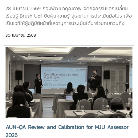
28 เมษายน 2569 กองพัฒนาคุณภาพ จัดกิจกรรมแลกเปลี่ยน
เรียนรู้ Brush Up!! ปัดฝุ่นความรู้ สู่เลขานุการประเมินมือโปร เพื่อ
เป็นเวทีให้ผู้ปฏิบัติหน้าที่เลขานุการประเมินได้มาร่วมทบทวนถึง
บทบาทหน้าที่ ร่วมแลกเปลี่ยนประสบการณ์จากการปฏิบัติงานจริง
30 เมษายน 2569
เพื่อให้มีแนวทางการทำงานที่เป็นมาตรฐานและมีประสิทธิภาพ และ
ที่สำคัญคือมีเครือข่ายความร่วมมือจากผู้ปฏิบัติงานประกัน
คุณภาพในแต่ละส่วนงานที่เข้มแข็ง ในกิจกรรมนี้ มีเจ้าหน้าที่ผู้
ปฏิบัติงานการพัฒนาคุณภาพของแต่ละส่วนงานเข้าร่วมแลก
เปลี่ยนความคิด ข้อคิดเห็น และพิจารณาเสนอข้อเสนอแนะเพื่อ
พัฒนาการทำหน้าที่เลขานุการให้มีประสิทธิภาพต่อไป# QA
Secretary# คนคุณภาพ# งานพัฒนาคุณภาพ# กองพัฒนา
คุณภาพ
AUN-QA Review and Calibration for MJU Assessor
2026