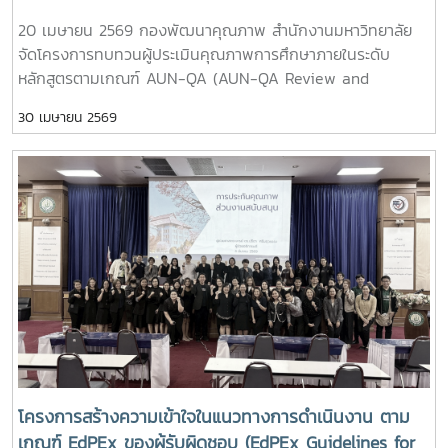
20 เมษายน 2569 กองพัฒนาคุณภาพ สำนักงานมหาวิทยาลัย
จัดโครงการทบทวนผู้ประเมินคุณภาพการศึกษาภายในระดับ
หลักสูตรตามเกณฑ์ AUN-QA (AUN-QA Review and
Calibration for MJU Assessor) ณ ห้องประชุมล้านนาพาวิล
30 เมษายน 2569
เลี่ยน โรงแรมดุสิต ปริ้นเซส เชียงใหม่ โดยได้รับเกียรติจาก รอง
อธิการบดี รองศาสตราจารย์ ดร.ชัยยศ สัมฤทธิ์สกุล เป็นประธาน
ในพิธีเปิด และผู้ช่วยอธิการบดี ผู้ช่วยศาสตราจารย์ ดร.ปรีดา ศรี
นฤวรรณ กล่าวเปิดโครงการ โดยการอบรมครั้งนี้ได้รับเกียรติจาก
Assoc. Prof. Dr.Jorge Fidel Barahona Caceres ,Lead
Assessor : AUN-QA ASEAN และรองศาสตราจารย์ ดร.วรรณ
วิไล จุลพันธ์ อาจารย์ผู้รับผิดชอบหลักสูตรเศรษฐศาสตรบัณฑิต
สาขาวิชาเศรษฐศาสตร์ระหว่างประเทศ คณะเศรษฐศาสตร์
มหาวิทยาลัยแม่โจ้ เป็นวิทยากรบรรยายให้ความรู้ในการทบทวน
ประเด็นการประเมินคุณภาพระดับหลักสูตร และการแลกเปลี่ยน
เรียนรู้ในประเด็นการเข้ารับการประเมินหลักสูตร AUN-QA
External ของหลักสูตรเศรษฐศาสตรบัณฑิต สาขาวิชา
เศรษฐศาสตร์ระหว่างประเทศ และการอบรมครั้งนี้มีการออนไลน์
โครงการสร้างความเข้าใจในแนวทางการดำเนินงาน ตาม
ให้กับทางมหาวิทยาลัยแม่โจ้-แพร่ เฉลิมพระเกียรติ และ
เกณฑ์ EdPEx ของผู้รับผิดชอบ (EdPEx Guidelines for