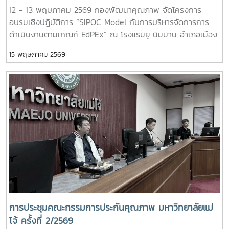
12 - 13 พฤษภาคม 2569 กองพัฒนาคุณภาพ จัดโครงการ
การพัฒนาคุณภาพ - เทคนิคการจัดทำแผนบริหารความเสี่ยงให้
อบรมเชิงปฏิบัติการ “SIPOC Model กับการบริหารจัดการการ
เป็นเลิศ และการนำเสนอแผนความเสี่ยง ให้ผู้บริหารเข้าใจง่าย -
ดำเนินงานตามเกณฑ์ EdPEx” ณ โรงแรมยู นิมมาน อำเภอเมือง
Risk Culture เพราะ "การบริหารความเสี่ยง" ไม่ใช่เพียงการ
จังหวัดเชียงใหม่ ซึ่งการอบรมดังกล่าวจัดขึ้นเพื่อพัฒนาความรู้
ป้องกันปัญหา แต่เป็นเครื่องมือสำคัญในการสร้างโอกาส ยกระดับ
15 พฤษภาคม 2569
ความเข้าใจ และเสริมสร้างทักษะด้านการบริหารจัดการกระบวนการ
ธรรมาภิบาล และขับเคลื่อนมหาวิทยาลัยสู่ความเป็นเลิศอย่างยั่งยืน
ทำงานให้มีประสิทธิภาพ สอดคล้องกับแนวทางเกณฑ์คุณภาพการ
#MJURiskQualityTools # Risk Management # DQD - MJU
ศึกษาเพื่อการดำเนินการที่เป็นเลิศ (EdPEx) อันเป็นแนวทาง
สำคัญในการยกระดับคุณภาพการบริหารจัดการองค์กรสู่
มาตรฐานสากล ทั้งนี้ ได้รับเกียรติจาก ผู้ช่วยศาสตราจารย์ ดร.สุ
ภัทร พัฒน์วิชัยโชติ ผู้ตรวจประเมินรางวัลคุณภาพแห่งชาติ (TQA
Assessor) เป็นวิทยากรถ่ายทอดองค์ความรู้และแลกเปลี่ยน
ประสบการณ์แก่ผู้เข้าร่วมอบรม ซึ่งนับเป็นอีกหนึ่งกิจกรรมสำคัญ
ในการพัฒนาศักยภาพบุคลากร และสนับสนุนการขับเคลื่อน
องค์กรสู่ความเป็นเลิศอย่างยั่งยืนต่อไป # SIPOC Model #
EdPEx # กองพัฒนาคุณภาพ
การประชุมคณะกรรมการประกันคุณภาพ มหาวิทยาลัยแม่
โจ้ ครั้งที่ 2/2569