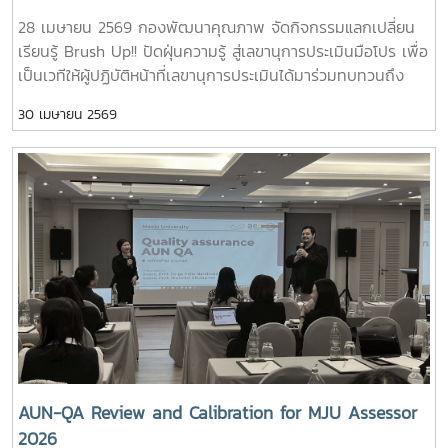
28 เมษายน 2569 กองพัฒนาคุณภาพ จัดกิจกรรมแลกเปลี่ยน
เรียนรู้ Brush Up!! ปัดฝุ่นความรู้ สู่เลขานุการประเมินมือโปร เพื่อ
เป็นเวทีให้ผู้ปฏิบัติหน้าที่เลขานุการประเมินได้มาร่วมทบทวนถึง
บทบาทหน้าที่ ร่วมแลกเปลี่ยนประสบการณ์จากการปฏิบัติงานจริง
30 เมษายน 2569
เพื่อให้มีแนวทางการทำงานที่เป็นมาตรฐานและมีประสิทธิภาพ และ
ที่สำคัญคือมีเครือข่ายความร่วมมือจากผู้ปฏิบัติงานประกัน
คุณภาพในแต่ละส่วนงานที่เข้มแข็ง ในกิจกรรมนี้ มีเจ้าหน้าที่ผู้
ปฏิบัติงานการพัฒนาคุณภาพของแต่ละส่วนงานเข้าร่วมแลก
เปลี่ยนความคิด ข้อคิดเห็น และพิจารณาเสนอข้อเสนอแนะเพื่อ
พัฒนาการทำหน้าที่เลขานุการให้มีประสิทธิภาพต่อไป# QA
Secretary# คนคุณภาพ# งานพัฒนาคุณภาพ# กองพัฒนา
คุณภาพ
AUN-QA Review and Calibration for MJU Assessor
2026