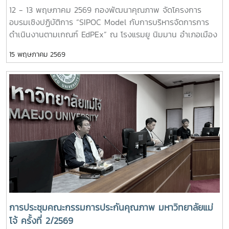
12 - 13 พฤษภาคม 2569 กองพัฒนาคุณภาพ จัดโครงการ
การพัฒนาคุณภาพ - เทคนิคการจัดทำแผนบริหารความเสี่ยงให้
อบรมเชิงปฏิบัติการ “SIPOC Model กับการบริหารจัดการการ
เป็นเลิศ และการนำเสนอแผนความเสี่ยง ให้ผู้บริหารเข้าใจง่าย -
ดำเนินงานตามเกณฑ์ EdPEx” ณ โรงแรมยู นิมมาน อำเภอเมือง
Risk Culture เพราะ "การบริหารความเสี่ยง" ไม่ใช่เพียงการ
จังหวัดเชียงใหม่ ซึ่งการอบรมดังกล่าวจัดขึ้นเพื่อพัฒนาความรู้
ป้องกันปัญหา แต่เป็นเครื่องมือสำคัญในการสร้างโอกาส ยกระดับ
15 พฤษภาคม 2569
ความเข้าใจ และเสริมสร้างทักษะด้านการบริหารจัดการกระบวนการ
ธรรมาภิบาล และขับเคลื่อนมหาวิทยาลัยสู่ความเป็นเลิศอย่างยั่งยืน
ทำงานให้มีประสิทธิภาพ สอดคล้องกับแนวทางเกณฑ์คุณภาพการ
#MJURiskQualityTools # Risk Management # DQD - MJU
ศึกษาเพื่อการดำเนินการที่เป็นเลิศ (EdPEx) อันเป็นแนวทาง
สำคัญในการยกระดับคุณภาพการบริหารจัดการองค์กรสู่
มาตรฐานสากล ทั้งนี้ ได้รับเกียรติจาก ผู้ช่วยศาสตราจารย์ ดร.สุ
ภัทร พัฒน์วิชัยโชติ ผู้ตรวจประเมินรางวัลคุณภาพแห่งชาติ (TQA
Assessor) เป็นวิทยากรถ่ายทอดองค์ความรู้และแลกเปลี่ยน
ประสบการณ์แก่ผู้เข้าร่วมอบรม ซึ่งนับเป็นอีกหนึ่งกิจกรรมสำคัญ
ในการพัฒนาศักยภาพบุคลากร และสนับสนุนการขับเคลื่อน
องค์กรสู่ความเป็นเลิศอย่างยั่งยืนต่อไป # SIPOC Model #
EdPEx # กองพัฒนาคุณภาพ
การประชุมคณะกรรมการประกันคุณภาพ มหาวิทยาลัยแม่
โจ้ ครั้งที่ 2/2569