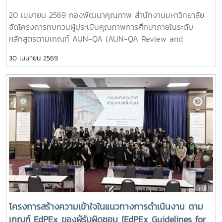
20 เมษายน 2569 กองพัฒนาคุณภาพ สำนักงานมหาวิทยาลัย
จัดโครงการทบทวนผู้ประเมินคุณภาพการศึกษาภายในระดับ
หลักสูตรตามเกณฑ์ AUN-QA (AUN-QA Review and
Calibration for MJU Assessor) ณ ห้องประชุมล้านนาพาวิล
30 เมษายน 2569
เลี่ยน โรงแรมดุสิต ปริ้นเซส เชียงใหม่ โดยได้รับเกียรติจาก รอง
อธิการบดี รองศาสตราจารย์ ดร.ชัยยศ สัมฤทธิ์สกุล เป็นประธาน
ในพิธีเปิด และผู้ช่วยอธิการบดี ผู้ช่วยศาสตราจารย์ ดร.ปรีดา ศรี
นฤวรรณ กล่าวเปิดโครงการ โดยการอบรมครั้งนี้ได้รับเกียรติจาก
Assoc. Prof. Dr.Jorge Fidel Barahona Caceres ,Lead
Assessor : AUN-QA ASEAN และรองศาสตราจารย์ ดร.วรรณ
วิไล จุลพันธ์ อาจารย์ผู้รับผิดชอบหลักสูตรเศรษฐศาสตรบัณฑิต
สาขาวิชาเศรษฐศาสตร์ระหว่างประเทศ คณะเศรษฐศาสตร์
มหาวิทยาลัยแม่โจ้ เป็นวิทยากรบรรยายให้ความรู้ในการทบทวน
ประเด็นการประเมินคุณภาพระดับหลักสูตร และการแลกเปลี่ยน
เรียนรู้ในประเด็นการเข้ารับการประเมินหลักสูตร AUN-QA
External ของหลักสูตรเศรษฐศาสตรบัณฑิต สาขาวิชา
เศรษฐศาสตร์ระหว่างประเทศ และการอบรมครั้งนี้มีการออนไลน์
โครงการสร้างความเข้าใจในแนวทางการดำเนินงาน ตาม
ให้กับทางมหาวิทยาลัยแม่โจ้-แพร่ เฉลิมพระเกียรติ และ
เกณฑ์ EdPEx ของผู้รับผิดชอบ (EdPEx Guidelines for