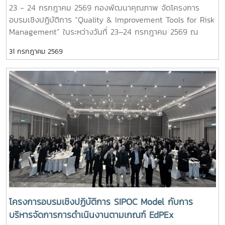
23 - 24 กรกฎาคม 2569 กองพัฒนาคุณภาพ จัดโครงการ
อบรมเชิงปฏิบัติการ “Quality & Improvement Tools for Risk
Management” ในระหว่างวันที่ 23–24 กรกฎาคม 2569 ณ
โรงแรมวินทรี ซิตี้ รีสอร์ท จังหวัดเชียงใหม่ โดยมุ่งเน้นการสร้าง
31 กรกฎาคม 2569
ความรู้ ความเข้าใจ และพัฒนาทักษะด้านการบริหารความเสี่ยงให้
แก่ผู้บริหารและบุคลากรทุกระดับ เพื่อให้สามารถนำหลักการบริหาร
ความเสี่ยงไปประยุกต์ใช้ในการวางแผน การบริหารงาน และการ
ปฏิบัติงานได้อย่างเป็นระบบ ผ่านกิจกรรมเชิงปฏิบัติการ พร้อม
ทั้งการแลกเปลี่ยนประสบการณ์และแนวปฏิบัติที่ดีร่วมกัน ทั้งนี้ ได้
รับเกียรติจาก ดร.อวิรุทธ์ ฉัตรมาลาทอง ผู้อำนวยการศูนย์บริหาร
ความเสี่ยง จุฬาลงกรณ์มหาวิทยาลัย เป็นวิทยากรผู้ทรงคุณวุฒิ
ด้านการาบริหารความเสี่ยงในการถ่ายทอดองค์ความรู้และแลก
เปลี่ยนประสบการณ์แก่ผู้เข้าร่วมโครงการ กิจกรรมภายใน
โครงการประกอบด้วย - เครื่องมือที่ใช้ในการบริหารความเสี่ยงที่
เกี่ยวข้องกับการบริหารองค์กร และเกณฑ์ EdPEx - การค้นหา
ประเด็นความเสี่ยง - การใช้เครื่องมือในการบริหารความเสี่ยง
การกำหนดประเด็นความเสี่ยง และตัวชี้วัดความเสี่ยง (KRI) - วิธี
โครงการอบรมเชิงปฏิบัติการ SIPOC Model กับการ
การวัด ประเมินผล และการติดตามผลลัพธ์ - Al for Risk
บริหารจัดการการดำเนินงานตามเกณฑ์ EdPEx
Management - ความเชื่อมโยงของการบริหารความเสี่ยง และ