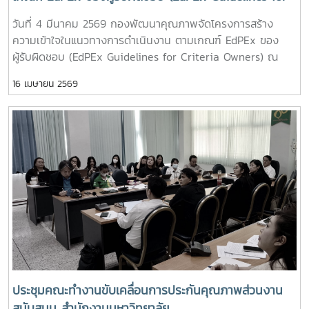
มหาวิทยาลัยแม่โจ้-ชุมพร ด้วย # AUN-QA # Refresh
Criteria Owners)
วันที่ 4 มีนาคม 2569 กองพัฒนาคุณภาพจัดโครงการสร้าง
Assessors : MJU Assessors # กองพัฒนาคุณภาพ
ความเข้าใจในแนวทางการดำเนินงาน ตามเกณฑ์ EdPEx ของ
ผู้รับผิดชอบ (EdPEx Guidelines for Criteria Owners) ณ
ห้องประชุมข้าวหอมมะลิ อาคารเฉลิมพระเกียรติสมเด็จพระเทพ
16 เมษายน 2569
รัตนราชสุดา มหาวิทยาลัยแม่โจ้ ผู้เข้าร่วมโครงการประกอบด้วยผู้
บริหารและผู้ปฏิบัติงานประกันคุณภาพส่วนงานสนับสนุน (สำนัก
บริหารและพัฒนาวิชาการ สำนักวิจัยและส่งเสริมวิชาการ
การเกษตร สำนักหอสมุด สำนักงานสภามหาวิทยาลัย และ ระดับ
กอง/ฝ่าย สังกัดสำนักงานมหาวิทยาลัย) โดยมี ผู้ช่วยอธิการบดี
(ผู้ช่วยศาสตราจารย์ ดร.ปรีดา ศรีนฤวรรณ) เป็นวิทยากรบรรยาย
# EdPEx Owners # กองพัฒนาคุณภาพ
ประชุมคณะทำงานขับเคลื่อนการประกันคุณภาพส่วนงาน
สนับสนุน สำนักงานมหาวิทยาลัย