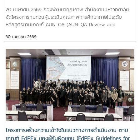
20 เมษายน 2569 กองพัฒนาคุณภาพ สำนักงานมหาวิทยาลัย
จัดโครงการทบทวนผู้ประเมินคุณภาพการศึกษาภายในระดับ
หลักสูตรตามเกณฑ์ AUN-QA (AUN-QA Review and
Calibration for MJU Assessor) ณ ห้องประชุมล้านนาพาวิล
30 เมษายน 2569
เลี่ยน โรงแรมดุสิต ปริ้นเซส เชียงใหม่ โดยได้รับเกียรติจาก รอง
อธิการบดี รองศาสตราจารย์ ดร.ชัยยศ สัมฤทธิ์สกุล เป็นประธาน
ในพิธีเปิด และผู้ช่วยอธิการบดี ผู้ช่วยศาสตราจารย์ ดร.ปรีดา ศรี
นฤวรรณ กล่าวเปิดโครงการ โดยการอบรมครั้งนี้ได้รับเกียรติจาก
Assoc. Prof. Dr.Jorge Fidel Barahona Caceres ,Lead
Assessor : AUN-QA ASEAN และรองศาสตราจารย์ ดร.วรรณ
วิไล จุลพันธ์ อาจารย์ผู้รับผิดชอบหลักสูตรเศรษฐศาสตรบัณฑิต
สาขาวิชาเศรษฐศาสตร์ระหว่างประเทศ คณะเศรษฐศาสตร์
มหาวิทยาลัยแม่โจ้ เป็นวิทยากรบรรยายให้ความรู้ในการทบทวน
ประเด็นการประเมินคุณภาพระดับหลักสูตร และการแลกเปลี่ยน
เรียนรู้ในประเด็นการเข้ารับการประเมินหลักสูตร AUN-QA
External ของหลักสูตรเศรษฐศาสตรบัณฑิต สาขาวิชา
เศรษฐศาสตร์ระหว่างประเทศ และการอบรมครั้งนี้มีการออนไลน์
โครงการสร้างความเข้าใจในแนวทางการดำเนินงาน ตาม
ให้กับทางมหาวิทยาลัยแม่โจ้-แพร่ เฉลิมพระเกียรติ และ
เกณฑ์ EdPEx ของผู้รับผิดชอบ (EdPEx Guidelines for