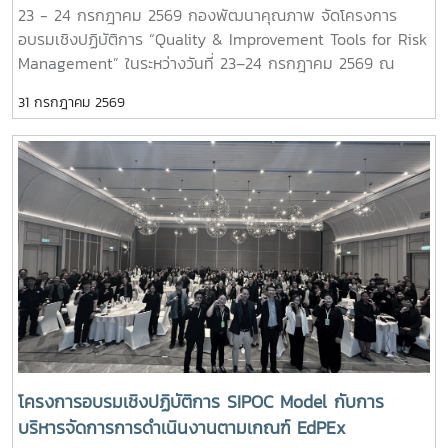
23 - 24 กรกฎาคม 2569 กองพัฒนาคุณภาพ จัดโครงการ
อบรมเชิงปฏิบัติการ “Quality & Improvement Tools for Risk
Management” ในระหว่างวันที่ 23–24 กรกฎาคม 2569 ณ
โรงแรมวินทรี ซิตี้ รีสอร์ท จังหวัดเชียงใหม่ โดยมุ่งเน้นการสร้าง
31 กรกฎาคม 2569
ความรู้ ความเข้าใจ และพัฒนาทักษะด้านการบริหารความเสี่ยงให้
แก่ผู้บริหารและบุคลากรทุกระดับ เพื่อให้สามารถนำหลักการบริหาร
ความเสี่ยงไปประยุกต์ใช้ในการวางแผน การบริหารงาน และการ
ปฏิบัติงานได้อย่างเป็นระบบ ผ่านกิจกรรมเชิงปฏิบัติการ พร้อม
ทั้งการแลกเปลี่ยนประสบการณ์และแนวปฏิบัติที่ดีร่วมกัน ทั้งนี้ ได้
รับเกียรติจาก ดร.อวิรุทธ์ ฉัตรมาลาทอง ผู้อำนวยการศูนย์บริหาร
ความเสี่ยง จุฬาลงกรณ์มหาวิทยาลัย เป็นวิทยากรผู้ทรงคุณวุฒิ
ด้านการาบริหารความเสี่ยงในการถ่ายทอดองค์ความรู้และแลก
เปลี่ยนประสบการณ์แก่ผู้เข้าร่วมโครงการ กิจกรรมภายใน
โครงการประกอบด้วย - เครื่องมือที่ใช้ในการบริหารความเสี่ยงที่
เกี่ยวข้องกับการบริหารองค์กร และเกณฑ์ EdPEx - การค้นหา
ประเด็นความเสี่ยง - การใช้เครื่องมือในการบริหารความเสี่ยง
การกำหนดประเด็นความเสี่ยง และตัวชี้วัดความเสี่ยง (KRI) - วิธี
โครงการอบรมเชิงปฏิบัติการ SIPOC Model กับการ
การวัด ประเมินผล และการติดตามผลลัพธ์ - Al for Risk
บริหารจัดการการดำเนินงานตามเกณฑ์ EdPEx
Management - ความเชื่อมโยงของการบริหารความเสี่ยง และ