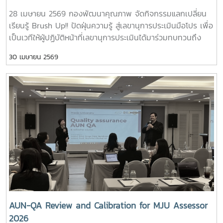
28 เมษายน 2569 กองพัฒนาคุณภาพ จัดกิจกรรมแลกเปลี่ยน
เรียนรู้ Brush Up!! ปัดฝุ่นความรู้ สู่เลขานุการประเมินมือโปร เพื่อ
เป็นเวทีให้ผู้ปฏิบัติหน้าที่เลขานุการประเมินได้มาร่วมทบทวนถึง
บทบาทหน้าที่ ร่วมแลกเปลี่ยนประสบการณ์จากการปฏิบัติงานจริง
30 เมษายน 2569
เพื่อให้มีแนวทางการทำงานที่เป็นมาตรฐานและมีประสิทธิภาพ และ
ที่สำคัญคือมีเครือข่ายความร่วมมือจากผู้ปฏิบัติงานประกัน
คุณภาพในแต่ละส่วนงานที่เข้มแข็ง ในกิจกรรมนี้ มีเจ้าหน้าที่ผู้
ปฏิบัติงานการพัฒนาคุณภาพของแต่ละส่วนงานเข้าร่วมแลก
เปลี่ยนความคิด ข้อคิดเห็น และพิจารณาเสนอข้อเสนอแนะเพื่อ
พัฒนาการทำหน้าที่เลขานุการให้มีประสิทธิภาพต่อไป# QA
Secretary# คนคุณภาพ# งานพัฒนาคุณภาพ# กองพัฒนา
คุณภาพ
AUN-QA Review and Calibration for MJU Assessor
2026