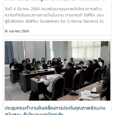
มหาวิทยาลัยแม่โจ้-ชุมพร ด้วย # AUN-QA # Refresh
Criteria Owners)
วันที่ 4 มีนาคม 2569 กองพัฒนาคุณภาพจัดโครงการสร้าง
Assessors : MJU Assessors # กองพัฒนาคุณภาพ
ความเข้าใจในแนวทางการดำเนินงาน ตามเกณฑ์ EdPEx ของ
ผู้รับผิดชอบ (EdPEx Guidelines for Criteria Owners) ณ
ห้องประชุมข้าวหอมมะลิ อาคารเฉลิมพระเกียรติสมเด็จพระเทพ
16 เมษายน 2569
รัตนราชสุดา มหาวิทยาลัยแม่โจ้ ผู้เข้าร่วมโครงการประกอบด้วยผู้
บริหารและผู้ปฏิบัติงานประกันคุณภาพส่วนงานสนับสนุน (สำนัก
บริหารและพัฒนาวิชาการ สำนักวิจัยและส่งเสริมวิชาการ
การเกษตร สำนักหอสมุด สำนักงานสภามหาวิทยาลัย และ ระดับ
กอง/ฝ่าย สังกัดสำนักงานมหาวิทยาลัย) โดยมี ผู้ช่วยอธิการบดี
(ผู้ช่วยศาสตราจารย์ ดร.ปรีดา ศรีนฤวรรณ) เป็นวิทยากรบรรยาย
# EdPEx Owners # กองพัฒนาคุณภาพ
ประชุมคณะทำงานขับเคลื่อนการประกันคุณภาพส่วนงาน
สนับสนุน สำนักงานมหาวิทยาลัย