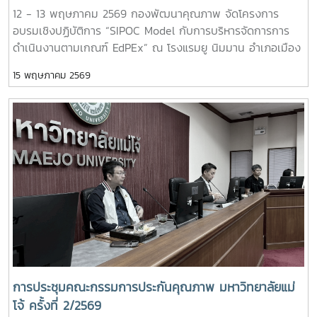
12 - 13 พฤษภาคม 2569 กองพัฒนาคุณภาพ จัดโครงการ
การพัฒนาคุณภาพ - เทคนิคการจัดทำแผนบริหารความเสี่ยงให้
อบรมเชิงปฏิบัติการ “SIPOC Model กับการบริหารจัดการการ
เป็นเลิศ และการนำเสนอแผนความเสี่ยง ให้ผู้บริหารเข้าใจง่าย -
ดำเนินงานตามเกณฑ์ EdPEx” ณ โรงแรมยู นิมมาน อำเภอเมือง
Risk Culture เพราะ "การบริหารความเสี่ยง" ไม่ใช่เพียงการ
จังหวัดเชียงใหม่ ซึ่งการอบรมดังกล่าวจัดขึ้นเพื่อพัฒนาความรู้
ป้องกันปัญหา แต่เป็นเครื่องมือสำคัญในการสร้างโอกาส ยกระดับ
15 พฤษภาคม 2569
ความเข้าใจ และเสริมสร้างทักษะด้านการบริหารจัดการกระบวนการ
ธรรมาภิบาล และขับเคลื่อนมหาวิทยาลัยสู่ความเป็นเลิศอย่างยั่งยืน
ทำงานให้มีประสิทธิภาพ สอดคล้องกับแนวทางเกณฑ์คุณภาพการ
#MJURiskQualityTools # Risk Management # DQD - MJU
ศึกษาเพื่อการดำเนินการที่เป็นเลิศ (EdPEx) อันเป็นแนวทาง
สำคัญในการยกระดับคุณภาพการบริหารจัดการองค์กรสู่
มาตรฐานสากล ทั้งนี้ ได้รับเกียรติจาก ผู้ช่วยศาสตราจารย์ ดร.สุ
ภัทร พัฒน์วิชัยโชติ ผู้ตรวจประเมินรางวัลคุณภาพแห่งชาติ (TQA
Assessor) เป็นวิทยากรถ่ายทอดองค์ความรู้และแลกเปลี่ยน
ประสบการณ์แก่ผู้เข้าร่วมอบรม ซึ่งนับเป็นอีกหนึ่งกิจกรรมสำคัญ
ในการพัฒนาศักยภาพบุคลากร และสนับสนุนการขับเคลื่อน
องค์กรสู่ความเป็นเลิศอย่างยั่งยืนต่อไป # SIPOC Model #
EdPEx # กองพัฒนาคุณภาพ
การประชุมคณะกรรมการประกันคุณภาพ มหาวิทยาลัยแม่
โจ้ ครั้งที่ 2/2569